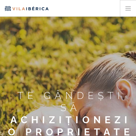
ACASA
VISUL FAMILIEI
SĂ LUCREZI DIN PARADIS
ESTE MOMENTUL TĂU
PROPRIETĂȚI
ZONA DE LUX
DESPRE NOI
TE GÂNDEȘTI
CONTACT
SĂ
INTERFAȚĂ CLIENȚI
ACHIZIȚIONEZI
O PROPRIETATE