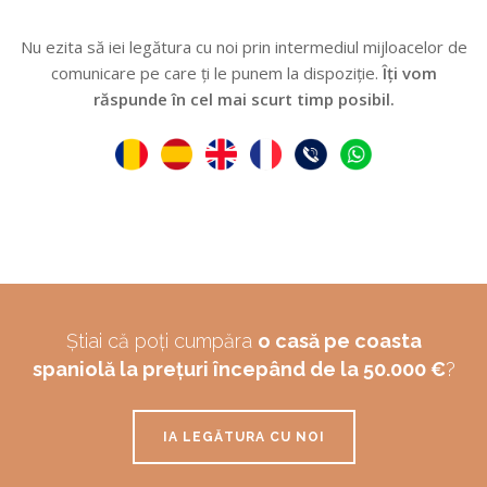
Nu ezita să iei legătura cu noi prin intermediul mijloacelor de
comunicare pe care ți le punem la dispoziție.
Îți vom
răspunde în cel mai scurt timp posibil.
Știai că poți cumpăra
o casă pe coasta
spaniolă la prețuri începând de la 50.000 €
?
IA LEGĂTURA CU NOI